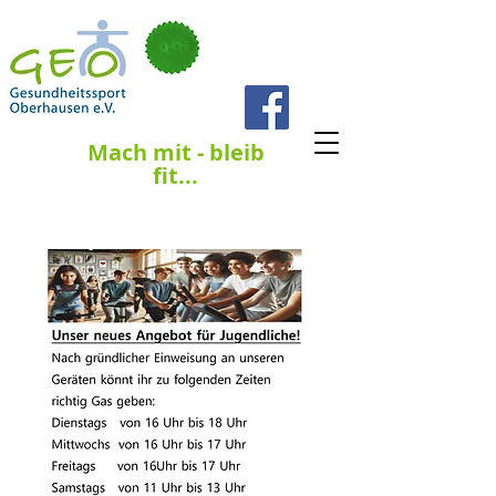
Telefon
0208 - 969 2939
Mach mit - bleib
fit...