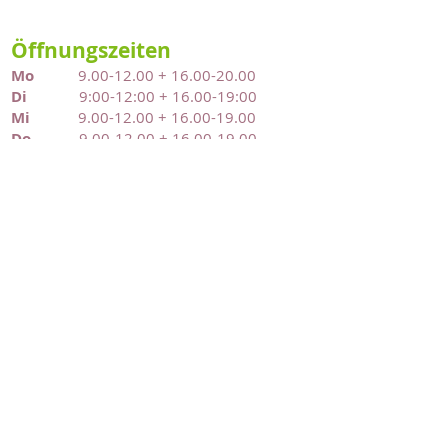
Öffnungszeiten
Mo
9.00-12.00
+
16.00-20.00
Di
9:00-12:00 + 16.00-19:00
Mi
9.00-12.00
+
16.00-19.00
Do
9.00-12.00
+
16.00-19.00
Fr
16.00-19.00
Sa
10:00-13:00
So
geschlossen
Besuchen Sie uns
Siepenstr. 27
46119 Oberhausen
Tel:
0208 - 969 29 39
geo-ev.info
gesundheitssport-
oberhausen@gmx.de
Geo Gesundheitssport Oberhausen e.V. 2016
Impressum
Datenschutz