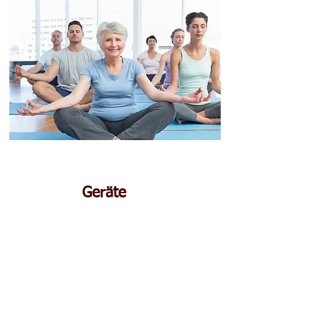
Geräte
Gesundheitsorientiertes Training an den
Geräten oder im Zirkel!
Es fördert: die Gesundheit, den Muskel-
aufbau, die Fettverbrennung und erzielt
eine Verbesserung des Herz-Kreislaufs-
Systems.