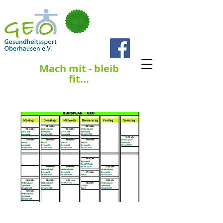
Telefon
0208 - 969 2939
Mach mit - bleib
fit...